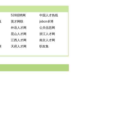
528招聘网
中国人才热线
线
英才网联
jobcn卓博
外语人才网
公共信息网
昆山人才网
浙江人才网
江西人才网
南京人才网
网
天府人才网
职友集