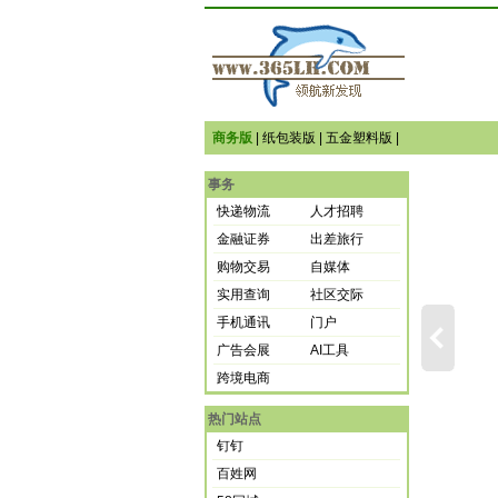
商务版
|
纸包装版
|
五金塑料版
|
事务
快递物流
人才招聘
金融证券
出差旅行
购物交易
自媒体
实用查询
社区交际
手机通讯
门户
广告会展
AI工具
跨境电商
热门站点
钉钉
百姓网