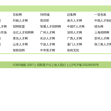
百姓网
58同城
赶集网
一览包装
网
印刷人才网
简历吧
南方人才网
中国人才热
人才网
招聘联盟
智通人才招聘网
中国IT人才网
猎头网
力市场
伍亿人才招聘网
广州人才网
深圳人才网
上海招聘网
网
青岛人才网
长沙人才网
广西人才网
苏州人才网
网
山东人才网
宁波人才网
厦门人才网
珠三角人才
智联招聘
中华英才网
前程无忧
©365领航 2007
|
四联客户云
|
加入我们
|
|
沪ICP备15028545号