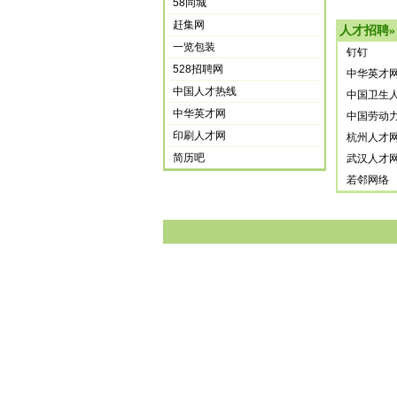
58同城
赶集网
人才招聘
»
一览包装
钉钉
528招聘网
中华英才
中国人才热线
中国卫生
中华英才网
中国劳动
印刷人才网
杭州人才
简历吧
武汉人才
若邻网络