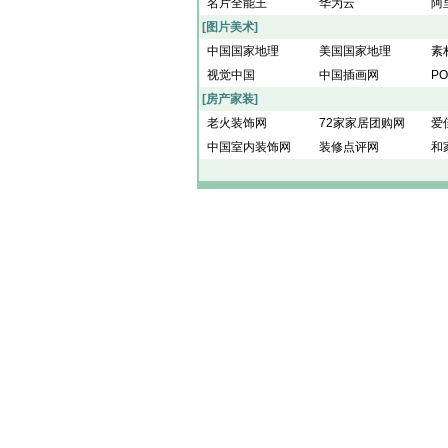
名片全能王
华为云
阿
[图片美术]
中国国家地理
美国国家地理
素
视觉中国
中国插画网
P
[房产家装]
老火装饰网
72家家居团购网
爱
中国室内装饰网
装修点评网
和