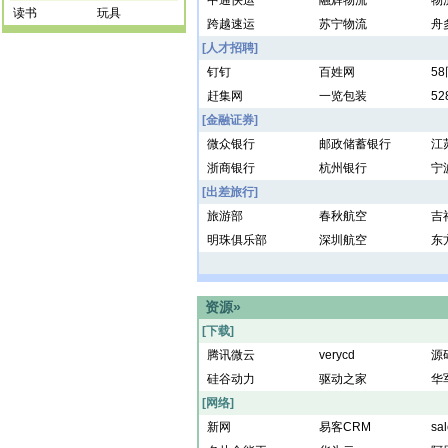
中通快运
融辉物流
物
读书
玩具
跨越速运
苏宁物流
舟
[人才招聘]
钉钉
百姓网
5
赶集网
一览包装
5
[金融证券]
微众银行
邮政储蓄银行
江
浙商银行
杭州银行
宁
[出差旅行]
旅游部
春秋航空
吉
明珠俱乐部
深圳航空
东
资源»
[下载]
腾讯微云
verycd
源
硅谷动力
驱动之家
华
[网络]
新网
易客CRM
sal