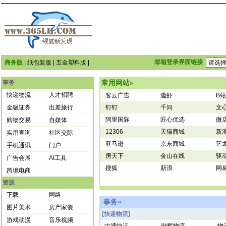
邮箱登录界面链接
商务版
|
纸包装版
|
五金塑料版
|
常用网站
事务
»
快递物流
人才招聘
客云广告
邀虾
B站
金融证券
出差旅行
钉钉
千问
文
阿里国际
匠心优选
微
购物交易
自媒体
12306
天猫商城
新
实用查询
社区交际
亚马逊
京东商城
艺
手机通讯
门户
房天下
金山在线
驱
广告会展
AI工具
搜狐
新浪
网
跨境电商
资源
下载
网络
事务»
图片美术
房产家装
[快递物流]
游戏动漫
音乐视频