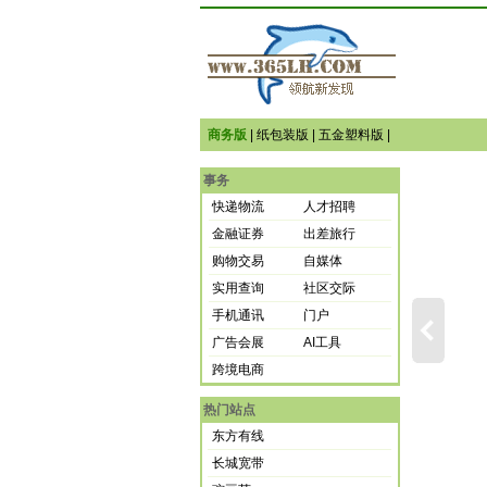
商务版
|
纸包装版
|
五金塑料版
|
事务
快递物流
人才招聘
金融证券
出差旅行
购物交易
自媒体
实用查询
社区交际
手机通讯
门户
广告会展
AI工具
跨境电商
热门站点
东方有线
长城宽带