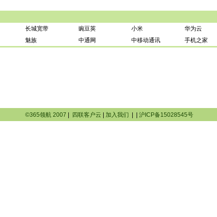
长城宽带
豌豆荚
小米
华为云
魅族
中通网
中移动通讯
手机之家
©365领航 2007
|
四联客户云
|
加入我们
|
|
沪ICP备15028545号